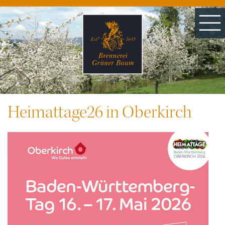
Start
Heimattage26 in Oberkirch
Destillate kaufen
Brennerei erleben
Degustation & Events
Angebote