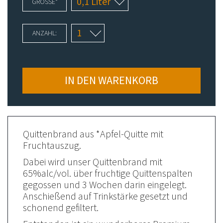
PFLICHTFELD
GRÖSSE
*
ANZAHL:
IN DEN WARENKORB
Quittenbrand aus *Apfel-Quitte mit
Fruchtauszug.
Dabei wird unser Quittenbrand mit
65%alc/vol. über fruchtige Quittenspalten
gegossen und 3 Wochen darin eingelegt.
Anschießend auf Trinkstärke gesetzt und
schonend gefiltert.