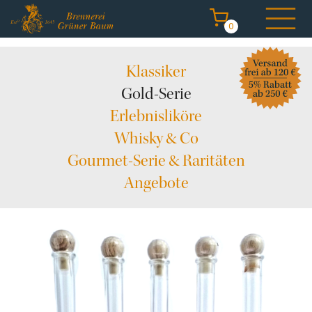
0
Navigation
Klassiker
überspringen
Gold-Serie
Erlebnisliköre
Whisky & Co
Start
Gourmet-Serie & Raritäten
Destillate kaufen
Angebote
Brennerei erleben
Degustation & Events
Angebote