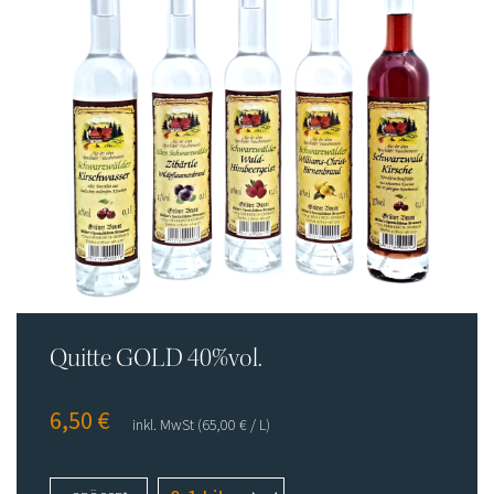
Flaschenpost
Shop
Impressum
Datenschutz
AGB
Quitte GOLD 40%vol.
6,50
€
inkl. MwSt
(65,00
€
/ L)