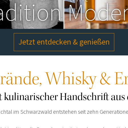
adition
Mode
Angebote
Flaschenpost
Jetzt entdecken & genießen
Shop
rände, Whisky & Er
Impressum
Datenschutz
AGB
it kulinarischer Handschrift a
enchtal im Schwarzwald entstehen seit zehn Generation