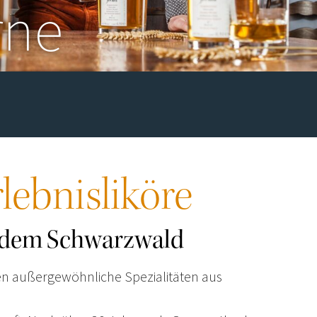
rne
lebnisliköre
us dem Schwarzwald
en außergewöhnliche Spezialitäten aus