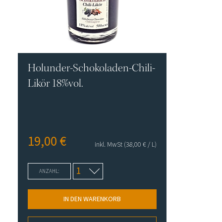
Holunder-Schokoladen-Chili-
Likör 18%vol.
19,00
€
inkl. MwSt
(38,00
€
/ L)
ANZAHL:
IN DEN WARENKORB