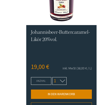
Johannisbeer-Buttercaramel-
Likör 20%vol.
19,00
€
inkl. MwSt
(38,00
€
/ L)
ANZAHL:
IN DEN WARENKORB