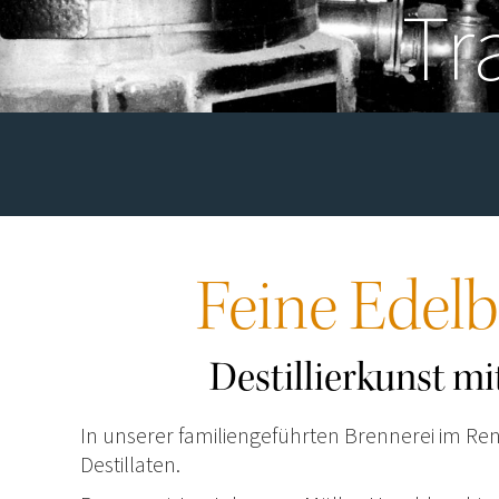
Tr
Feine Edelb
Destillierkunst m
In unserer familiengeführten Brennerei im R
Destillaten.