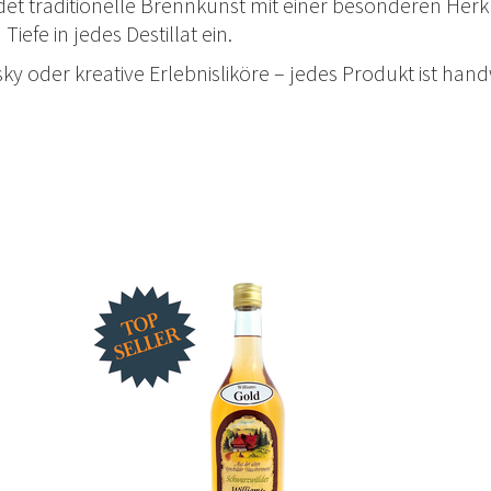
et traditionelle Brennkunst mit einer besonderen Her
iefe in jedes Destillat ein.
y oder kreative Erlebnisliköre – jedes Produkt ist hand