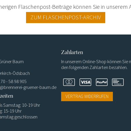
erigen Flaschenpost-Beiträge können Sie in unserem A
ZUM FLASCHENPOST-ARCHIV
Zahlarten
 Grüner Baum
In unserem Online-Shop können Sie 
den folgenden Zahlarten bezahlen.
rkirch-Ödsbach
170 - 58 98 905
o@brennerei-gruener-baum.de
zeiten
VERTRAG WIDERRUFEN
is Samstag: 10-19 Uhr
: 15-19 Uhr
Samstag geschlossen