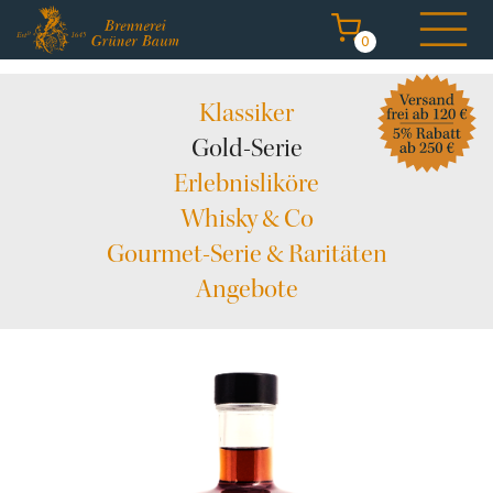
0
Navigation
Klassiker
überspringen
Gold-Serie
Erlebnisliköre
Whisky & Co
Start
Gourmet-Serie & Raritäten
Destillate kaufen
Angebote
Brennerei erleben
Degustation & Events
Angebote