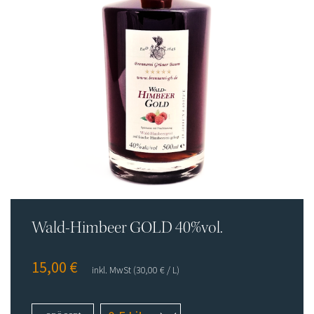
Flaschenpost
Shop
Impressum
Datenschutz
AGB
Wald-Himbeer GOLD 40%vol.
15,00
€
inkl. MwSt
(30,00
€
/ L)