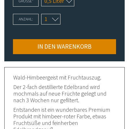
PFLICHTFELD
GRÖSSE
*
ANZAHL:
IN DEN WARENKORB
Wald-Himbeergeist mit Fruchtauszug.
Der 2-fach destillierte Edelbrand wird
mochmals auf neue Früchte gelegt und
nach 3 Wochen nur gefiltert.
Entstanden ist ein wunderbares Premium
Produkt mit himbeer-roter Farbe, etwas
Fruchtsüße und feinherben