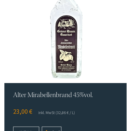
Flaschenpost
Shop
Impressum
Datenschutz
AGB
Alter Mirabellenbrand 45%vol.
23,00
€
inkl. MwSt
(32,86
€
/ L)