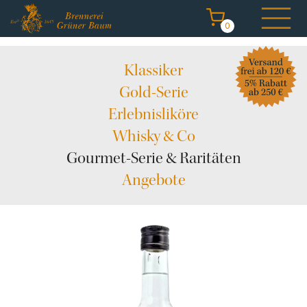
0
Navigation
Klassiker
überspringen
Gold-Serie
Erlebnisliköre
Whisky & Co
Start
Gourmet-Serie & Raritäten
Destillate kaufen
Angebote
Brennerei erleben
Degustation & Events
Angebote