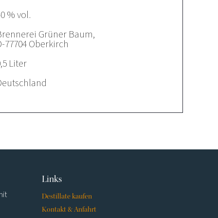
0 % vol.
Brennerei Grüner Baum,
D-77704 Oberkirch
,5 Liter
Deutschland
Navigation
Links
überspringen
mit
Destillate kaufen
Kontakt & Anfahrt