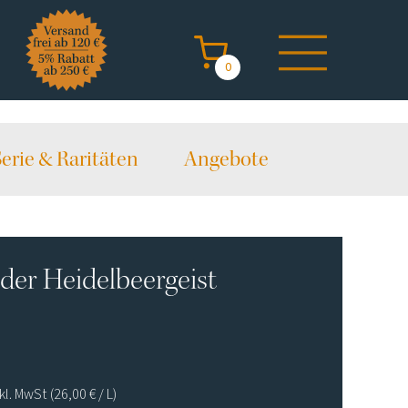
0
rie & Raritäten
Angebote
er Heidelbeergeist
nkl. MwSt
(26,00
€
/ L)