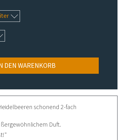
IN DEN WARENKORB
e Heidelbeeren schonend 2-fach
außergewöhnlichem Duft.
t!"