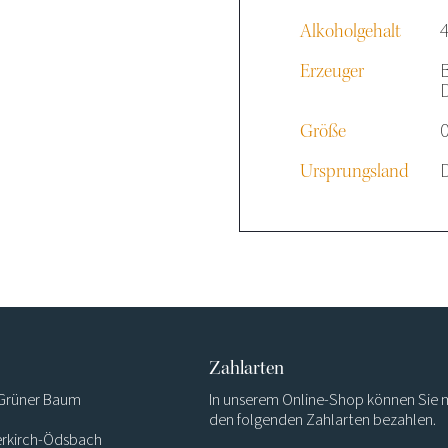
4
Alkoholgehalt
Erzeuger
0
Größe
Ursprungsland
Zahlarten
 Grüner Baum
In unserem Online-Shop können Sie 
den folgenden Zahlarten bezahlen.
rkirch-Ödsbach