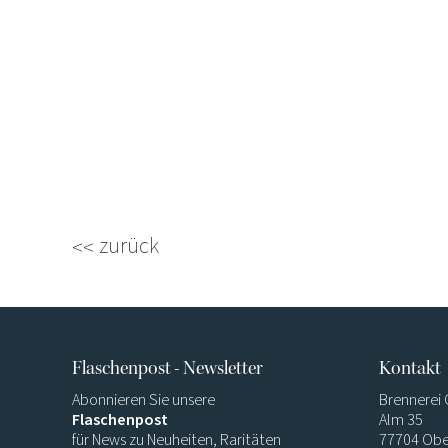
zurück
Flaschenpost - Newsletter
Kontakt
Abonnieren Sie unsere
Brennerei
Flaschenpost
Alm 35
für News zu Neuheiten, Raritäten
77704 Obe