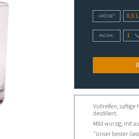
Angebote
PFLICHTFELD
GRÖSSE
*
Flaschenpost
ANZAHL:
Shop
Impressum
Datenschutz
AGB
Vollreifen, saftig
destilliert.
Mild würzig, mit 
"Unser bester Geis