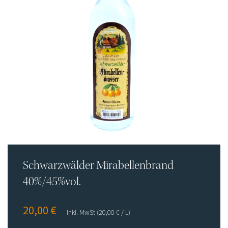
Flaschenpost
Shop
Impressum
Datenschutz
AGB
Schwarzwälder Mirabellenbrand
40%/45%vol.
20,00
€
inkl. MwSt
(20,00
€
/ L)