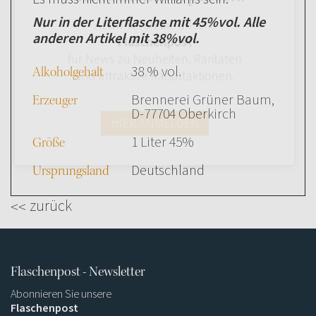
Abonnieren Sie unsere
Nur in der Literflasche mit 45%vol. Alle
anderen Artikel mit 38%vol.
Flaschenpost
für News zu Neuheiten, Raritäten
38 % vol.
Alkoholgehalt
und attraktive Rabattaktionen.
Brennerei Grüner Baum,
Erzeuger
D-77704 Oberkirch
HIER ANMELDEN
1 Liter 45%
Größe
Deutschland
Ursprungsland
zurück
Flaschenpost - Newsletter
Abonnieren Sie unsere
Flaschenpost