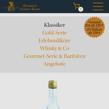
0
Navigation
Klassiker
überspringen
Gold-Serie
Erlebnisliköre
Whisky & Co
Start
Gourmet-Serie & Raritäten
Destillate kaufen
Angebote
Brennerei erleben
Degustation & Events
Angebote