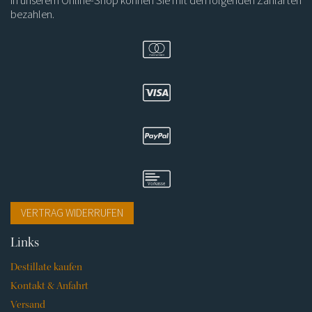
In unserem Online-Shop können Sie mit den folgenden Zahlarten
bezahlen.
VERTRAG WIDERRUFEN
Navigation
Links
überspringen
Destillate kaufen
Kontakt & Anfahrt
Versand