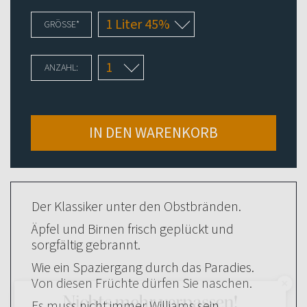
PFLICHTFELD
GRÖSSE
*
ANZAHL:
IN DEN WARENKORB
Der Klassiker unter den Obstbränden.
Äpfel und Birnen frisch geplückt und
sorgfältig gebrannt.
Wie ein Spaziergang durch das Paradies.
Von diesen Früchte dürfen Sie naschen.
Nichts mehr verpassen!
Es muss nicht immer Williams sein.