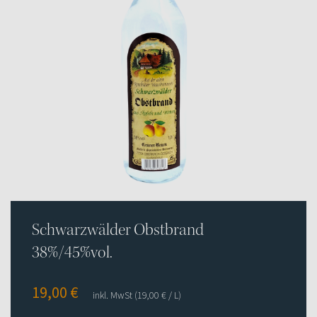
Flaschenpost
Shop
Impressum
Datenschutz
AGB
Schwarzwälder Obstbrand
38%/45%vol.
19,00
€
inkl. MwSt
(19,00
€
/ L)